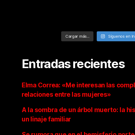
Cargar más...
Síguenos en I
Entradas recientes
Elma Correa: «Me interesan las compl
relaciones entre las mujeres»
A la sombra de un árbol muerto: la hi
un linaje familiar
Se rumora que en el hemisferio norte