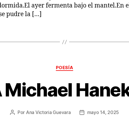
dormida.El ayer fermenta bajo el mantel.En e
se pudre la […]
Categorías
POESÍA
 Michael Hane
Por
Ana Victoria Guevara
mayo 14, 2025
Autor
Fecha
de
de
la
la