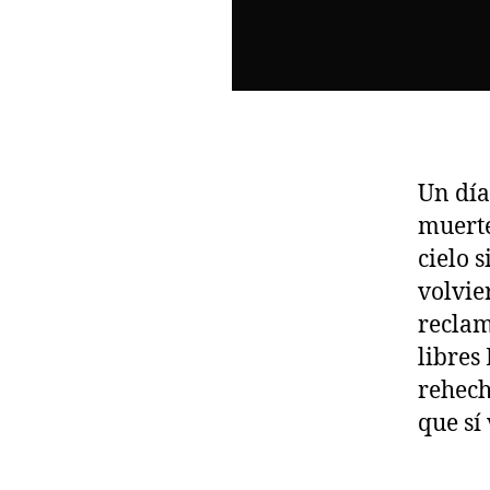
Un día
muerte
cielo 
volvie
reclam
libres
rehech
que sí