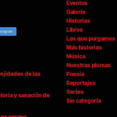
Eventos
Galería
Historias
Libros
nstagram
Los que purgamos
Más historias
Música
Nuestras plumas
ejidades de las
Poesía
Reportajes
Series
storia y sanación de
Sin categoría
 es verano