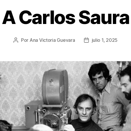
A Carlos Saura
Por
Ana Victoria Guevara
julio 1, 2025
Autor
Fecha
de
de
la
la
publicación
publicación