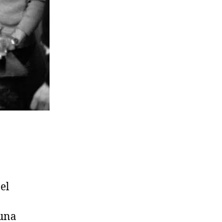
el
 una