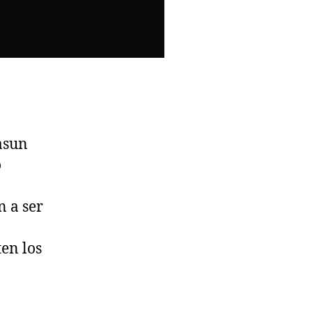
asun
o
 a ser
ten los