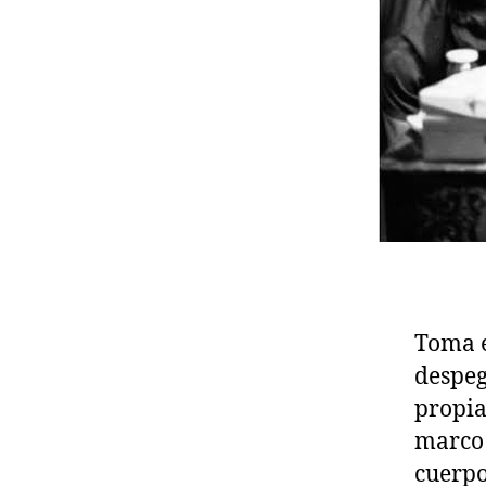
Toma e
despeg
propia
marco 
cuerpo