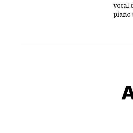
vocal 
piano 
A