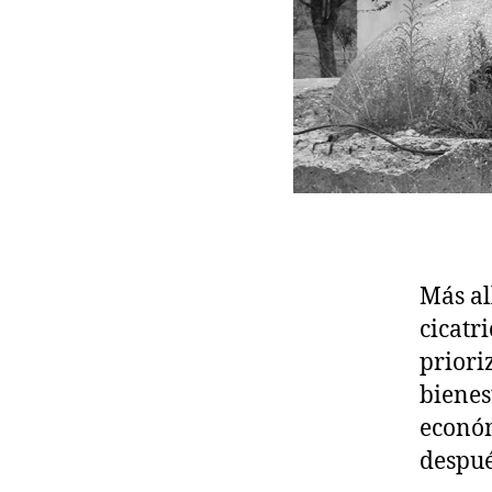
Más al
cicatr
priori
bienes
económ
despué