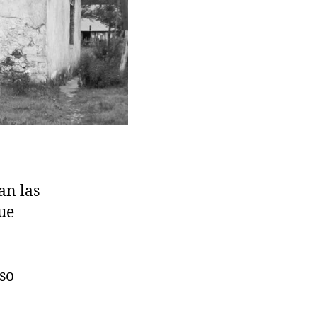
an las
ue
so