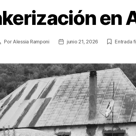
kerización en 
Por
Alessia Ramponi
junio 21, 2026
Entrada fi
Autor
Fecha
de
de
la
la
publicación
publicación