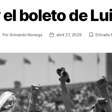
el boleto de Lu
Por
Armando Noriega
abril 27, 2026
Entrada f
utor
Fecha
de
de
a
la
ublicación
publicación