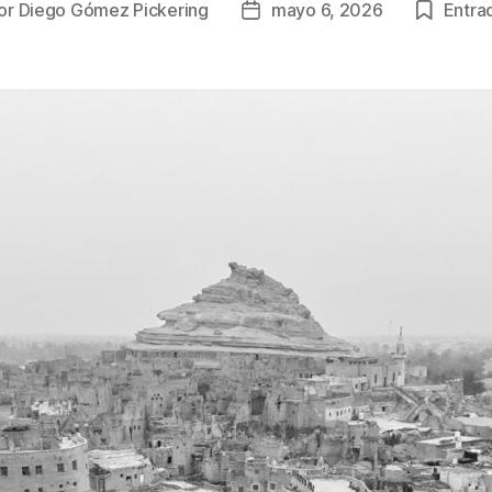
or
Diego Gómez Pickering
mayo 6, 2026
Entrad
or
Fecha
de
la
icación
publicación