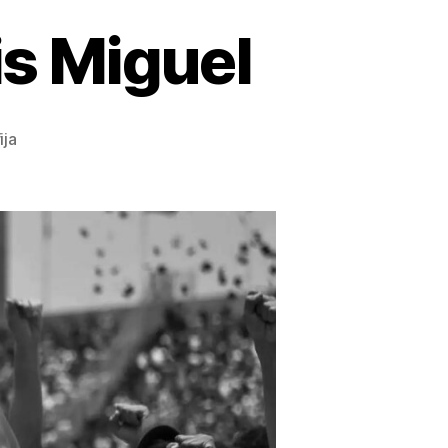
is Miguel
ija