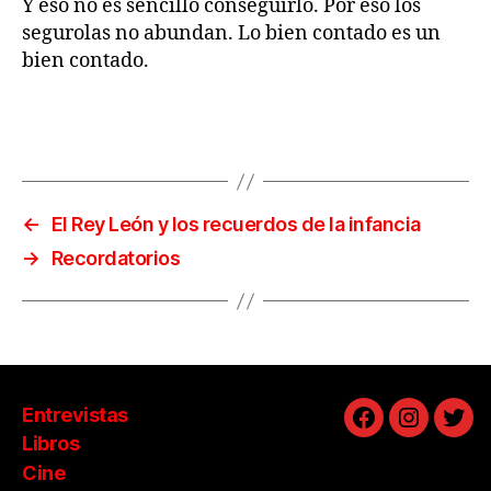
Y eso no es sencillo conseguirlo. Por eso los
segurolas no abundan. Lo bien contado es un
bien contado.
←
El Rey León y los recuerdos de la infancia
→
Recordatorios
Entrevistas
Facebook
Instagra
Twit
Libros
Cine