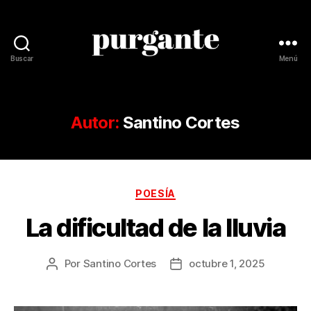
Buscar
Menú
Revista
Purgante
Autor:
Santino Cortes
Categorías
POESÍA
La dificultad de la lluvia
Por
Santino Cortes
octubre 1, 2025
Autor
Fecha
de
de
la
la
publicación
publicación