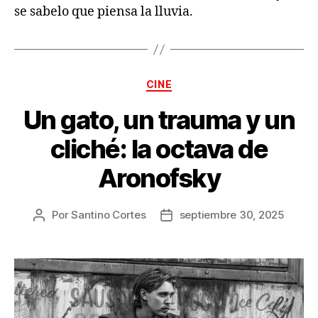
se sabelo que piensa la lluvia.
Categorías
CINE
Un gato, un trauma y un
cliché: la octava de
Aronofsky
Por
Santino Cortes
septiembre 30, 2025
Autor
Fecha
de
de
la
la
publicación
publicación