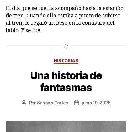
El día que se fue, la acompañó hasta la estación
de tren. Cuando ella estaba a punto de subirse
al tren, le regaló un beso en la comisura del
labio. Y se fue.
Categorías
HISTORIAS
Una historia de
fantasmas
Por
Santino Cortes
junio 19, 2025
Autor
Fecha
de
de
la
la
publicación
publicación