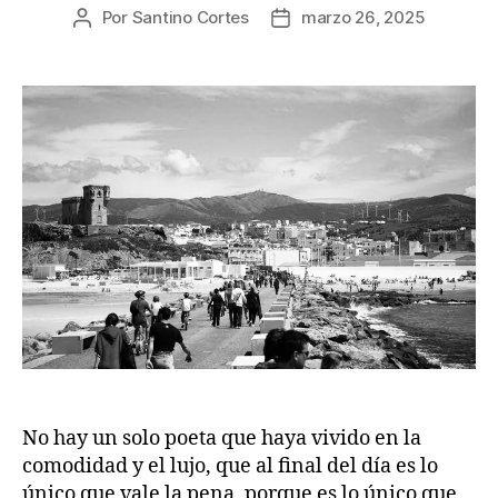
Por
Santino Cortes
marzo 26, 2025
Autor
Fecha
de
de
la
la
publicación
publicación
No hay un solo poeta que haya vivido en la
comodidad y el lujo, que al final del día es lo
único que vale la pena, porque es lo único que