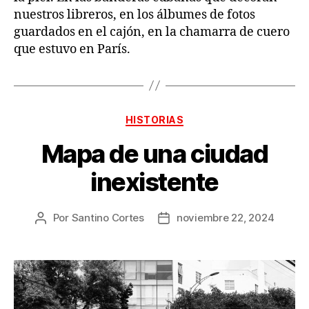
nuestros libreros, en los álbumes de fotos
guardados en el cajón, en la chamarra de cuero
que estuvo en París.
Categorías
HISTORIAS
Mapa de una ciudad
inexistente
Por
Santino Cortes
noviembre 22, 2024
Autor
Fecha
de
de
la
la
publicación
publicación