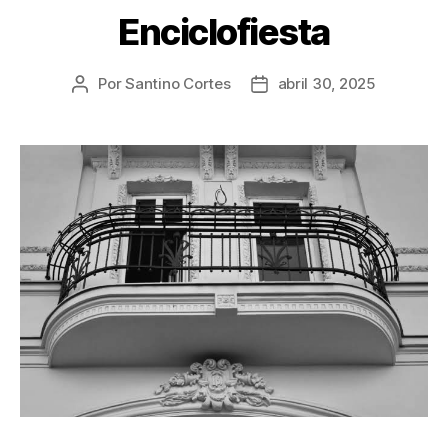
Enciclofiesta
Por
Santino Cortes
abril 30, 2025
Autor
Fecha
de
de
la
la
publicación
publicación