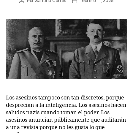
Por
Santino Cortes
febrero 11, 2025
Autor
Fecha
de
de
la
la
publicación
publicación
Los asesinos tampoco son tan discretos, porque
desprecian a la inteligencia. Los asesinos hacen
saludos nazis cuando toman el poder. Los
asesinos anuncian públicamente que auditarán
a una revista porque no les gusta lo que