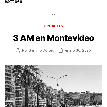
escriben.
Categorías
CRÓNICAS
3 AM en Montevideo
Por
Santino Cortes
enero 30, 2025
Autor
Fecha
de
de
la
la
publicación
publicación