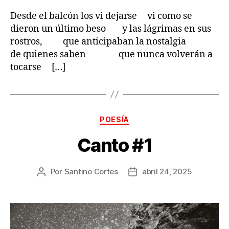
Desde el balcón los vi dejarse vi como se
dieron un último beso y las lágrimas en sus
rostros, que anticipaban la nostalgia
de quienes saben que nunca volverán a
tocarse […]
Categorías
POESÍA
Canto #1
Por
Santino Cortes
abril 24, 2025
Autor
Fecha
de
de
la
la
publicación
publicación