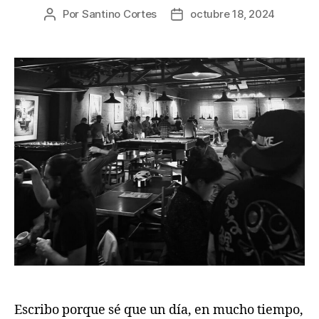
Por
Santino Cortes
octubre 18, 2024
Autor
Fecha
de
de
la
la
publicación
publicación
Escribo porque sé que un día, en mucho tiempo,