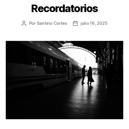
Recordatorios
Por
Santino Cortes
julio 16, 2025
Autor
Fecha
de
de
la
la
publicación
publicación