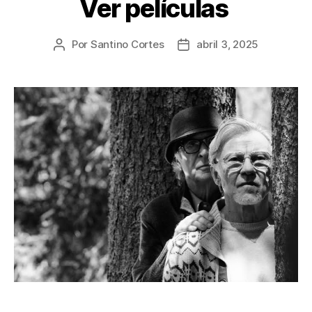
Ver películas
Por
Santino Cortes
abril 3, 2025
Autor
Fecha
de
de
la
la
publicación
publicación