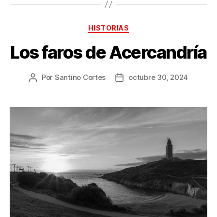
Categorías
HISTORIAS
Los faros de Acercandría
Por
Santino Cortes
octubre 30, 2024
Autor
Fecha
de
de
la
la
publicación
publicación