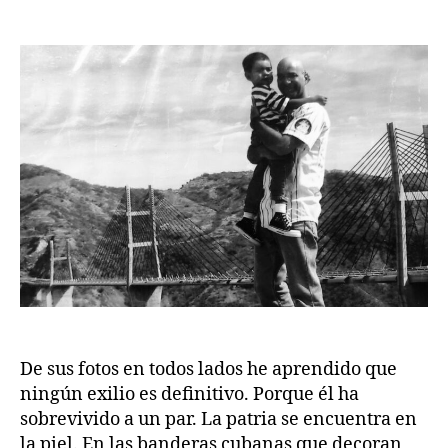
de
de
la
la
publicación
publicación
De sus fotos en todos lados he aprendido que
ningún exilio es definitivo. Porque él ha
sobrevivido a un par. La patria se encuentra en
la piel. En las banderas cubanas que decoran