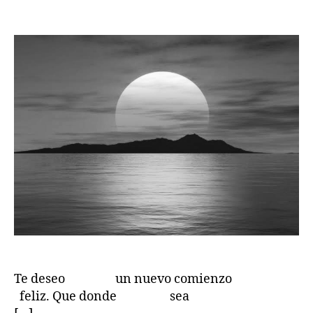
de
de
la
la
publicación
publicación
Te deseo un nuevo comienzo
feliz. Que donde sea