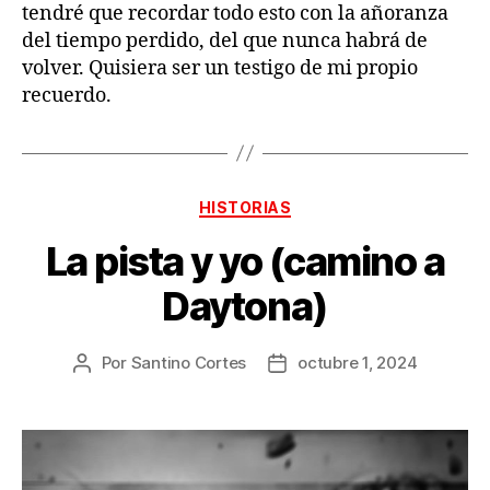
tendré que recordar todo esto con la añoranza
del tiempo perdido, del que nunca habrá de
volver. Quisiera ser un testigo de mi propio
recuerdo.
Categorías
HISTORIAS
La pista y yo (camino a
Daytona)
Por
Santino Cortes
octubre 1, 2024
Autor
Fecha
de
de
la
la
publicación
publicación