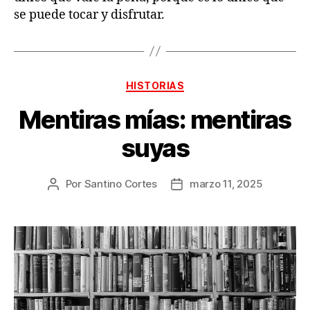
se puede tocar y disfrutar.
Categorías
HISTORIAS
Mentiras mías: mentiras
suyas
Por
Santino Cortes
marzo 11, 2025
Autor
Fecha
de
de
la
la
publicación
publicación