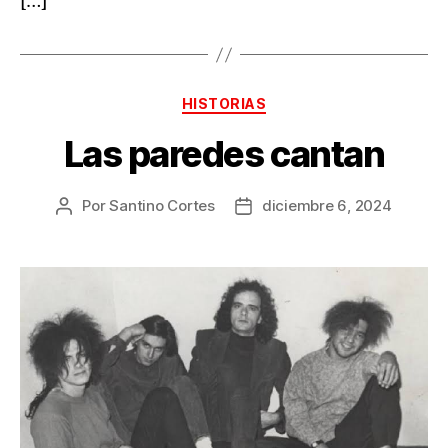
[…]
Categorías
HISTORIAS
Las paredes cantan
Por
Santino Cortes
diciembre 6, 2024
Autor
Fecha
de
de
la
la
publicación
publicación