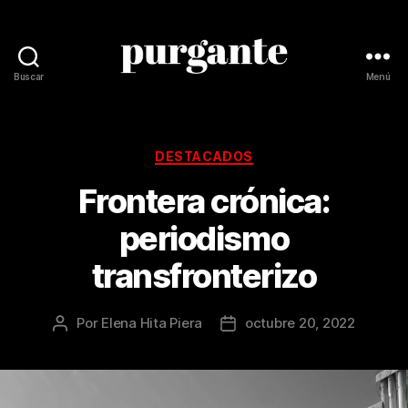
Buscar
Menú
Revista
Purgante
Categorías
DESTACADOS
Frontera crónica:
periodismo
transfronterizo
Por
Elena Hita Piera
octubre 20, 2022
Autor
Fecha
de
de
la
la
publicación
publicación