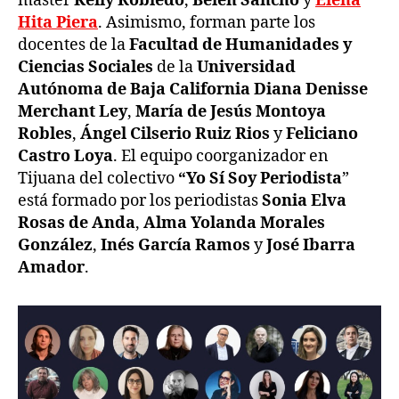
máster
Kelly Robledo
,
Belén Sancho
y
Elena
Hita
Piera
. Asimismo, forman parte los
docentes de la
Facultad de Humanidades y
Ciencias Sociales
de la
Universidad
Autónoma de Baja California
Diana Denisse
Merchant Ley
,
María de Jesús Montoya
Robles
,
Ángel Cilserio Ruiz Rios
y
Feliciano
Castro Loya
. El equipo coorganizador en
Tijuana del colectivo
“Yo Sí Soy Periodista
”
está formado por los periodistas
Sonia Elva
Rosas de Anda
,
Alma Yolanda Morales
González
,
Inés García Ramos
y
José Ibarra
Amador
.