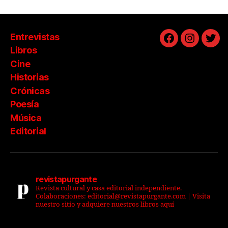
Entrevistas
Facebook
Instagra
Twit
Libros
Cine
Historias
Crónicas
Poesía
Música
Editorial
revistapurgante
Revista cultural y casa editorial independiente.
Colaboraciones: editorial@revistapurgante.com | Visita
nuestro sitio y adquiere nuestros libros aquí