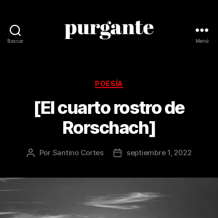
Buscar
Menú
Revista
Purgante
Categorías
POESÍA
[El cuarto rostro de
Rorschach]
Por
Santino Cortes
septiembre 1, 2022
Autor
Fecha
de
de
la
la
publicación
publicación