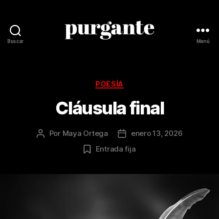
Buscar
Menú
Revista
Purgante
Categorías
POESÍA
Cláusula final
Por
Maya Ortega
enero 13, 2026
Autor
Fecha
de
de
Entrada fija
la
la
publicación
publicación