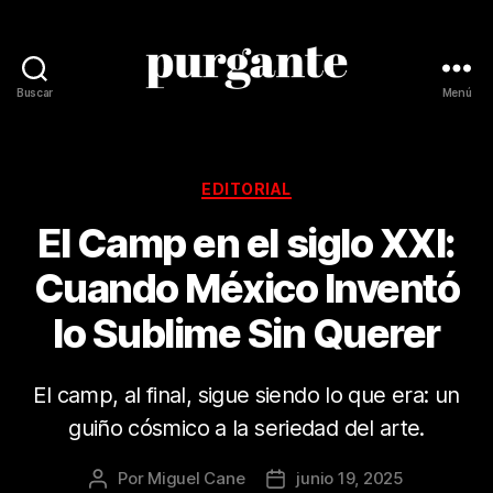
Buscar
Menú
Revista
Purgante
Categorías
EDITORIAL
El Camp en el siglo XXI:
Cuando México Inventó
lo Sublime Sin Querer
El camp, al final, sigue siendo lo que era: un
guiño cósmico a la seriedad del arte.
Por
Miguel Cane
junio 19, 2025
Autor
Fecha