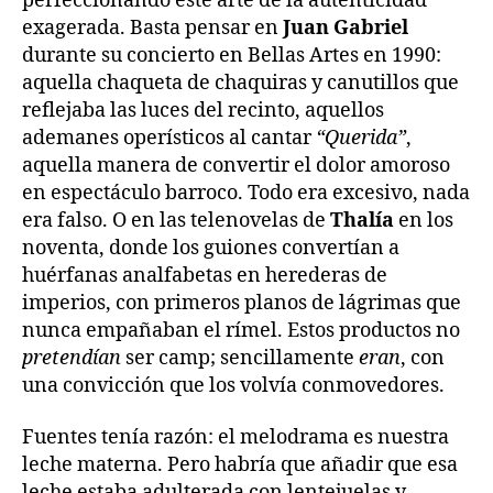
perfeccionando este arte de la autenticidad
exagerada. Basta pensar en
Juan Gabriel
durante su concierto en Bellas Artes en 1990:
aquella chaqueta de chaquiras y canutillos que
reflejaba las luces del recinto, aquellos
ademanes operísticos al cantar
“Querida”
,
aquella manera de convertir el dolor amoroso
en espectáculo barroco. Todo era excesivo, nada
era falso. O en las telenovelas de
Thalía
en los
noventa, donde los guiones convertían a
huérfanas analfabetas en herederas de
imperios, con primeros planos de lágrimas que
nunca empañaban el rímel. Estos productos no
pretendían
ser camp; sencillamente
eran
, con
una convicción que los volvía conmovedores.
Fuentes tenía razón: el melodrama es nuestra
leche materna. Pero habría que añadir que esa
leche estaba adulterada con lentejuelas y