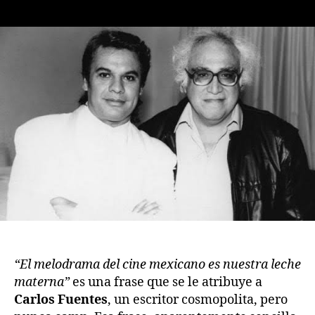
de
de
la
la
publicación
publicación
“El melodrama del cine mexicano es nuestra leche
materna”
es una frase que se le atribuye a
Carlos Fuentes
, un escritor cosmopolita, pero