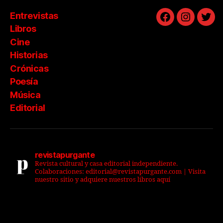
Entrevistas
Facebook
Instagra
Twit
Libros
Cine
Historias
Crónicas
Poesía
Música
Editorial
revistapurgante
Revista cultural y casa editorial independiente.
Colaboraciones: editorial@revistapurgante.com | Visita
nuestro sitio y adquiere nuestros libros aquí