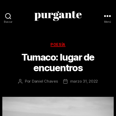
Buscar
Menú
Revista
Purgante
Categorías
POESÍA
Tumaco: lugar de
encuentros
Por
Daniel Chaves
marzo 31, 2022
Autor
Fecha
de
de
la
la
publicación
publicación