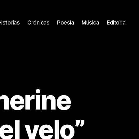
Historias
Crónicas
Poesía
Música
Editorial
herine
el velo”