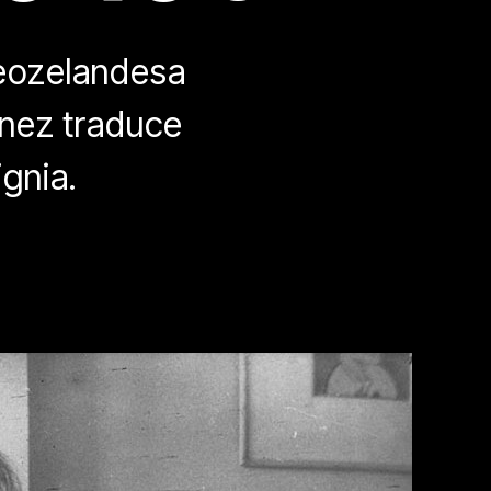
neozelandesa
ínez traduce
gnia.