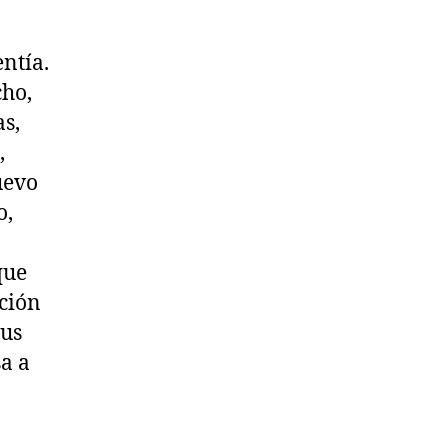
entía.
cho,
s,
,
uevo
o,
que
ación
sus
sa a