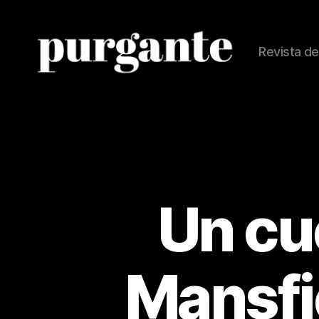
Revista de
Revista
Purgante
Un cu
Mansfie