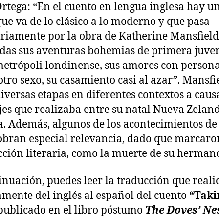
Ortega: “En el cuento en lengua inglesa hay u
que va de lo clásico a lo moderno y que pasa
riamente por la obra de Katherine Mansfield
das sus aventuras bohemias de primera juve
metrópoli londinense, sus amores con persona
otro sexo, su casamiento casi al azar”. Mansfi
diversas etapas en diferentes contextos a caus
ajes que realizaba entre su natal Nueva Zelan
. Además, algunos de los acontecimientos de
obran especial relevancia, dado que marcaro
ción literaria, como la muerte de su herman
inuación, puedes leer la traducción que reali
amente del inglés al español del cuento
“Taki
 publicado en el libro póstumo
The Doves’ Ne