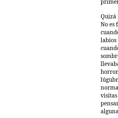
primer
Quizá 
No es 
cuando
labios
cuando
sombre
llevab
horror
lúgubr
normal
visitas
pensar
alguna