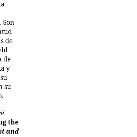
na
. Son
ntud
s de
eld
a de
da y
 su
n su
o.
cé
ng the
st and