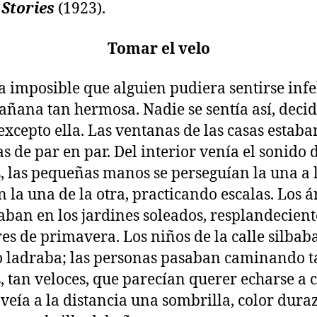
Stories
(1923).
Tomar el velo
a imposible que alguien pudiera sentirse infe
ñana tan hermosa. Nadie se sentía así, decid
excepto ella. Las ventanas de las casas estaba
as de par en par. Del interior venía el sonido d
, las pequeñas manos se perseguían la una a l
n la una de la otra, practicando escalas. Los á
taban en los jardines soleados, resplandecient
ores de primavera. Los niños de la calle silbab
o ladraba; las personas pasaban caminando 
s, tan veloces, que parecían querer echarse a c
veía a la distancia una sombrilla, color duraz