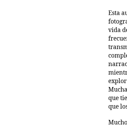
Esta a
fotogr
vida d
frecue
transm
comple
narrac
mientr
explor
Muchas
que ti
que lo
Mucho 