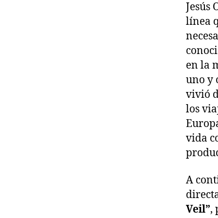
Jesús 
línea 
necesa
conoci
en la 
uno y 
vivió 
los vi
Europa
vida c
produc
A cont
direct
Veil”
,