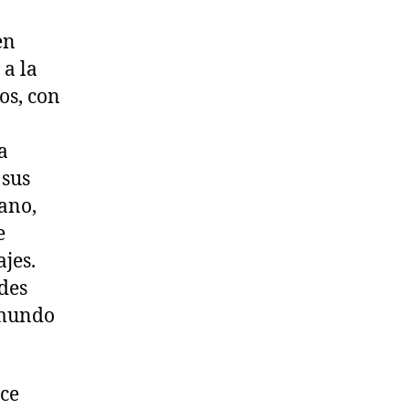
en
 a la
os, con
a
 sus
ano,
e
ajes.
ades
 mundo
ice