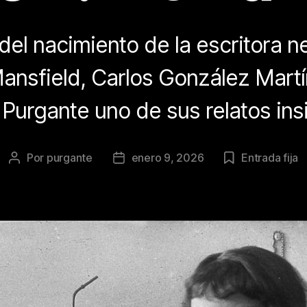
del nacimiento de la escritora 
ansfield, Carlos González Mart
 Purgante uno de sus relatos insi
Por
purgante
enero 9, 2026
Entrada fija
Autor
Fecha
de
de
la
la
publicación
publicación