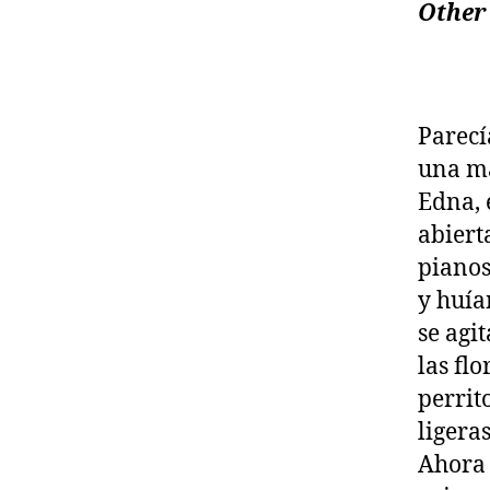
Other 
Parecí
una ma
Edna, 
abiert
pianos
y huía
se agi
las fl
perrit
ligera
Ahora 