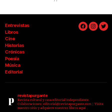
Entrevistas
Facebook
Instagra
Twit
Libros
Cine
Historias
Crónicas
Poesía
Música
Editorial
revistapurgante
Revista cultural y casa editorial independiente.
Colaboraciones: editorial@revistapurgante.com | Visita
nuestro sitio y adquiere nuestros libros aquí