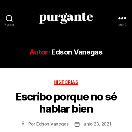
Buscar
Menú
Revista
Purgante
Autor:
Edson Vanegas
Categorías
HISTORIAS
Escribo porque no sé
hablar bien
Por
Edson Vanegas
junio 23, 2021
Autor
Fecha
de
de