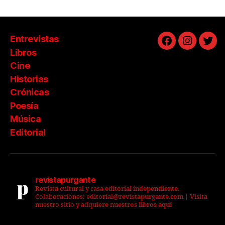
Entrevistas
Facebook
Instagra
Twit
Libros
Cine
Historias
Crónicas
Poesía
Música
Editorial
revistapurgante
Revista cultural y casa editorial independiente.
Colaboraciones: editorial@revistapurgante.com | Visita
nuestro sitio y adquiere nuestros libros aquí