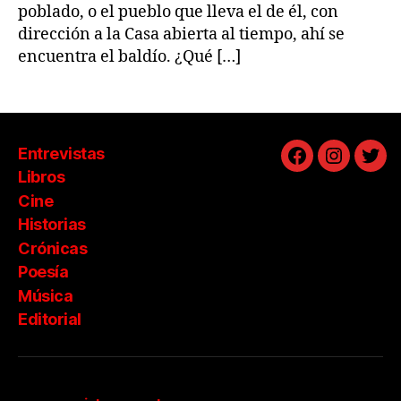
poblado, o el pueblo que lleva el de él, con
dirección a la Casa abierta al tiempo, ahí se
encuentra el baldío. ¿Qué […]
Entrevistas
Facebook
Instagra
Twit
Libros
Cine
Historias
Crónicas
Poesía
Música
Editorial