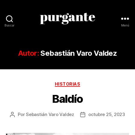
Buscar
Menú
Revista
Purgante
Autor:
Sebastián Varo Valdez
Categorías
HISTORIAS
Baldío
Por
Sebastián Varo Valdez
octubre 25, 2023
Autor
Fecha
de
de
la
la
publicación
publicación