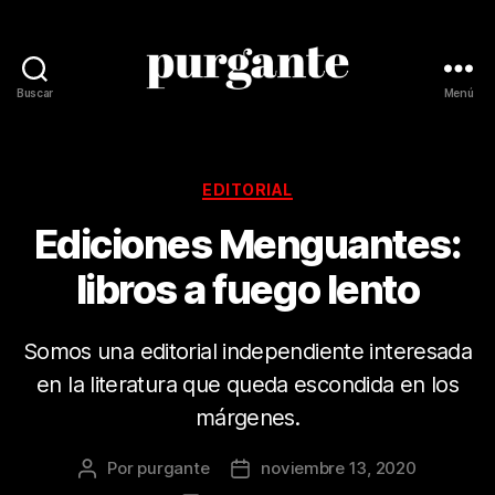
Buscar
Menú
Revista
Purgante
Categorías
EDITORIAL
Ediciones Menguantes:
libros a fuego lento
Somos una editorial independiente interesada
en la literatura que queda escondida en los
márgenes.
Por
purgante
noviembre 13, 2020
Autor
Fecha
de
de