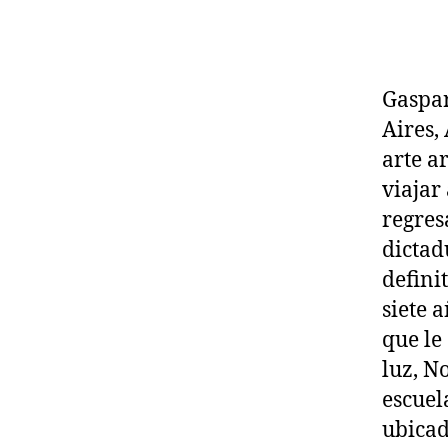
Gaspar
Aires, 
arte a
viajar
regres
dictad
defini
siete 
que le
luz, N
escuel
ubicad