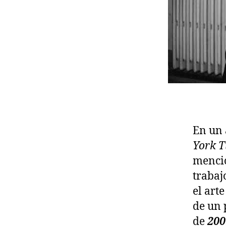
En un 
York T
mencio
trabaj
el art
de un
de
200