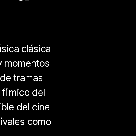
sica clásica
 y momentos
 de tramas
fílmico del
ble del cine
tivales como