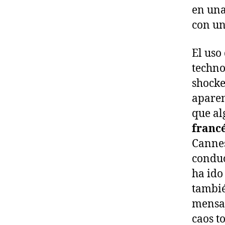
en una
con un
El uso
techno
shocke
aparen
que al
franc
Cannes
conduc
ha ido
tambié
mensaj
caos t