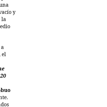
 una
vacío y
 la
medio
 a
 el
he
120
obuo
nte.
ados