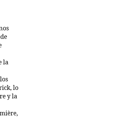
nos
 de
e
e la
los
ick, lo
re y la
a
umière,