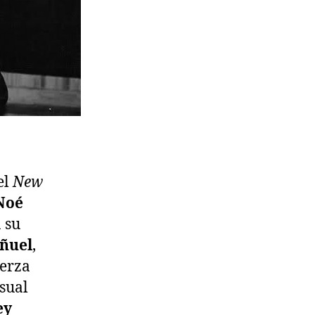
el
New
 Noé
 su
uñuel
,
uerza
isual
ey