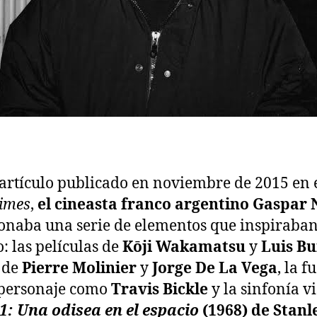
artículo publicado en noviembre de 2015 en 
imes
,
el cineasta franco argentino Gaspar
naba una serie de elementos que inspiraban
o: las películas de
Kōji Wakamatsu
y
Luis B
e de
Pierre Molinier
y
Jorge De La Vega
, la f
 personaje como
Travis Bickle
y la sinfonía v
1: Una odisea en el espacio
(1968) de Stanl