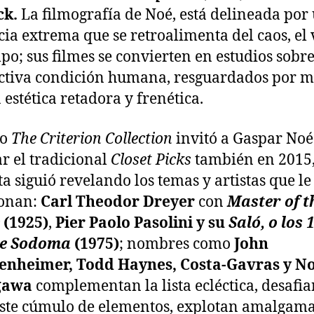
ck.
La filmografía de Noé, está delineada por
cia extrema que se retroalimenta del caos, el 
mpo; sus filmes se convierten en estudios sobre
ctiva condición humana, resguardados por 
 estética retadora y frenética.
do
The Criterion Collection
invitó a Gaspar Noé
ar el tradicional
Closet Picks
también en 2015,
ta siguió revelando los temas y artistas que le
ionan:
Carl Theodor Dreyer
con
Master of t
(1925)
,
Pier Paolo Pasolini y su
Saló, o los 
de Sodoma
(1975)
; nombres como
John
enheimer, Todd Haynes, Costa-Gavras y N
gawa
complementan la lista ecléctica, desafia
ste cúmulo de elementos, explotan amalgam