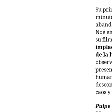
Su pri
minuto
abando
Noé em
su fil
impla
de la 
observ
presen
human
descon
caos y
Pulpe