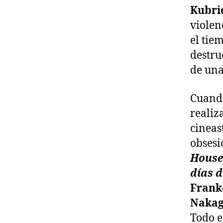
Kubri
violen
el tie
destru
de una
Cuan
realiz
cineas
obses
House
días 
Frank
Naka
Todo e