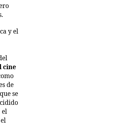
ero
s.
ca y el
del
 cine
 como
es de
que se
cidido
 el
 el