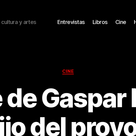
 cultura y artes
Entrevistas
Libros
Cine
Categorías
CINE
e de Gaspar 
ijo del prov