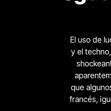
El uso de l
y el techn
shockeant
aparenteme
que algunos
francés, ig