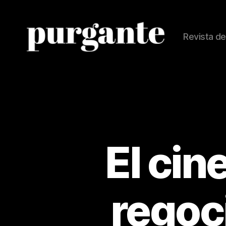
Revista de
Revista
Purgante
El cin
regoc