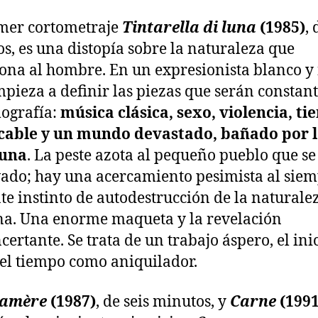
mer cortometraje
Tintarella di luna
(1985)
, 
s, es una distopía sobre la naturaleza que
na al hombre. En un expresionista blanco y 
pieza a definir las piezas que serán constant
mografía:
música clásica, sexo, violencia, t
cable y un mundo devastado, bañado por l
luna
. La peste azota al pequeño pueblo que se
ado; hay una acercamiento pesimista al sie
te instinto de autodestrucción de la naturale
a. Una enorme maqueta y la revelación
certante. Se trata de un trabajo áspero, el ini
 el tiempo como aniquilador.
 amère
(1987)
, de seis minutos, y
Carne
(1991