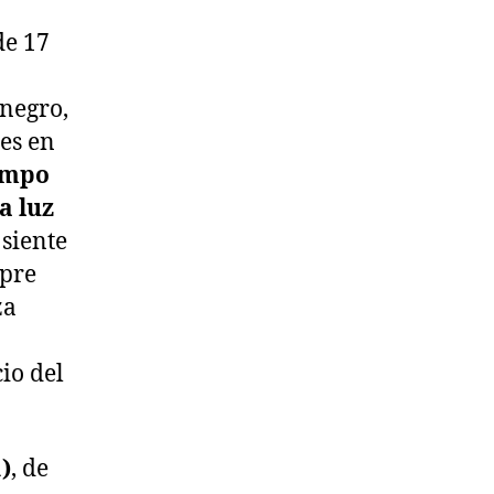
de 17
negro,
es en
iempo
a luz
 siente
mpre
za
cio del
)
, de