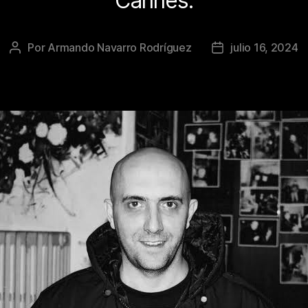
Cannes.
Por
Armando Navarro Rodríguez
julio 16, 2024
Autor
Fecha
de
de
la
la
publicación
publicación