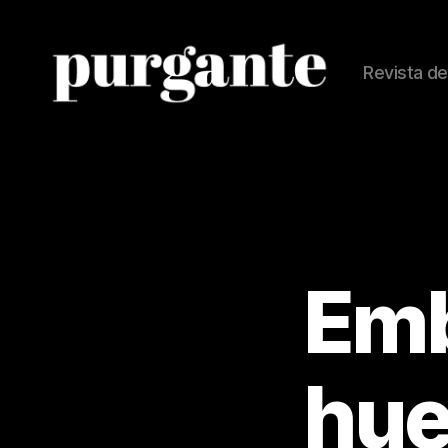
Revista de
Revista
Purgante
Emb
hue