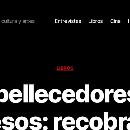
 cultura y artes
Entrevistas
Libros
Cine
Categorías
LIBROS
ellecedore
sos: recobra