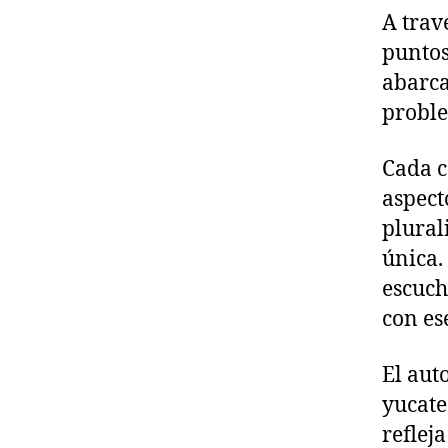
A trav
puntos
abarca
proble
Cada c
aspect
plural
única.
escuch
con es
El aut
yucatec
reflej