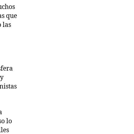
muchos
as que
 las
sfera
 y
nistas
a
so lo
lles