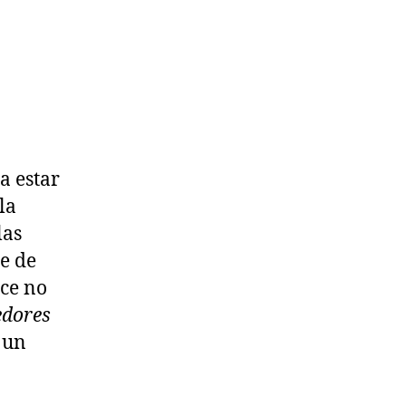
a estar
la
las
e de
ce no
edores
 un