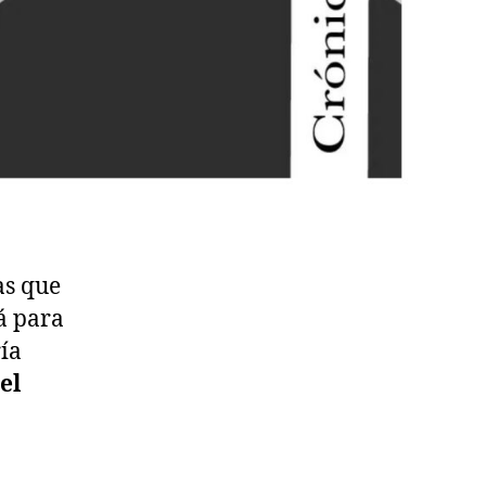
as que
á para
ría
el