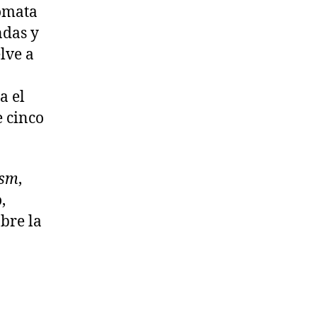
tómata
ndas y
lve a
a el
e cinco
ism
,
,
bre la