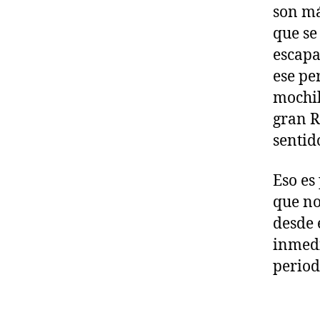
son má
que se
escapa
ese pe
mochil
gran R
sentido
Eso es
que no
desde 
inmedi
period