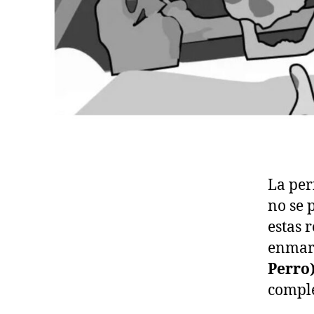
La per
no se 
estas 
enmar
Perro
comple