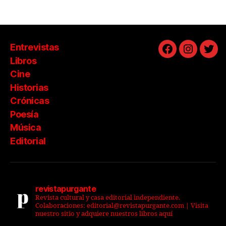
Entrevistas
Facebook
Instagra
Twit
Libros
Cine
Historias
Crónicas
Poesía
Música
Editorial
revistapurgante
Revista cultural y casa editorial independiente.
Colaboraciones: editorial@revistapurgante.com | Visita
nuestro sitio y adquiere nuestros libros aquí