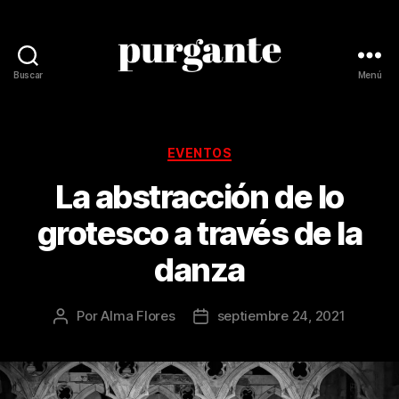
Buscar
Menú
Revista
Purgante
Categorías
EVENTOS
La abstracción de lo
grotesco a través de la
danza
Por
Alma Flores
septiembre 24, 2021
Autor
Fecha
de
de
la
la
publicación
publicación