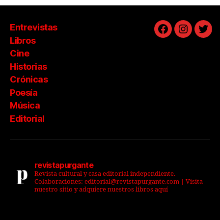
Entrevistas
Facebook
Instagra
Twit
Libros
Cine
Historias
Crónicas
Poesía
Música
Editorial
revistapurgante
Revista cultural y casa editorial independiente.
Colaboraciones: editorial@revistapurgante.com | Visita
nuestro sitio y adquiere nuestros libros aquí