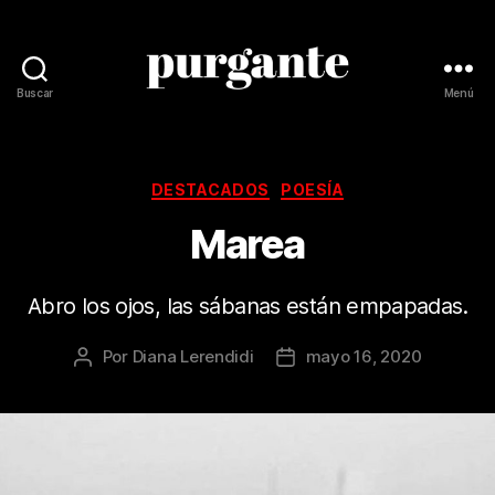
Buscar
Menú
Revista
Purgante
Categorías
DESTACADOS
POESÍA
Marea
Abro los ojos, las sábanas están empapadas.
Por
Diana Lerendidi
mayo 16, 2020
Autor
Fecha
de
de
la
la
publicación
publicación