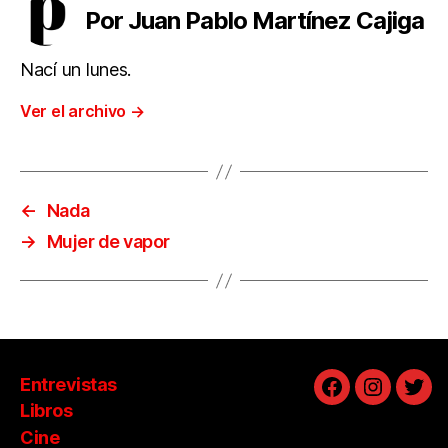
Por Juan Pablo Martínez Cajiga
Nací un lunes.
Ver el archivo
→
←
Nada
→
Mujer de vapor
Entrevistas
Facebook
Instagra
Twit
Libros
Cine