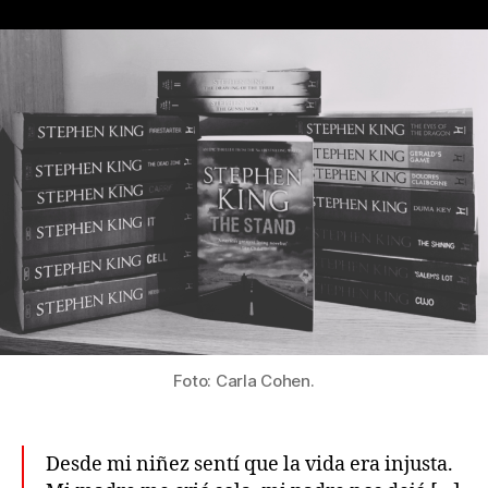
la
la
publicación
publicación
Foto: Carla Cohen.
Desde mi niñez sentí que la vida era injusta.