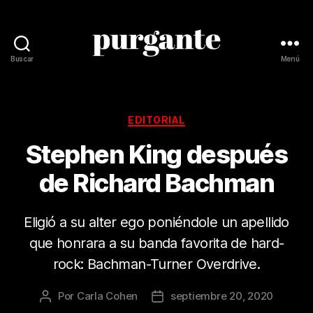
Buscar
Menú
Revista
Purgante
Categorías
EDITORIAL
Stephen King después
de Richard Bachman
Eligió a su alter ego poniéndole un apellido
que honrara a su banda favorita de hard-
rock: Bachman-Turner Overdrive.
Por
Carla Cohen
septiembre 20, 2020
Autor
Fecha
de
de