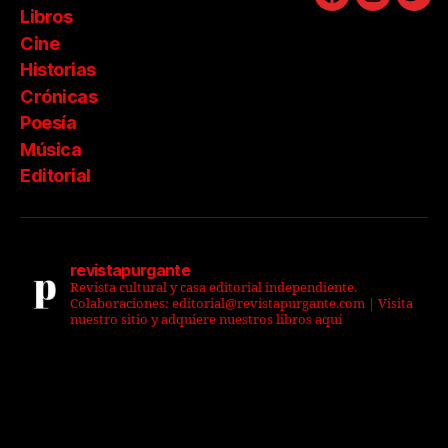
Facebook
Instagra
Twit
Libros
Cine
Historias
Crónicas
Poesía
Música
Editorial
revistapurgante
Revista cultural y casa editorial independiente.
Colaboraciones: editorial@revistapurgante.com | Visita
nuestro sitio y adquiere nuestros libros aquí