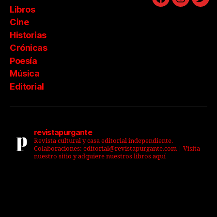
Facebook
Instagra
Twit
Libros
Cine
Historias
Crónicas
Poesía
Música
Editorial
revistapurgante
Revista cultural y casa editorial independiente.
Colaboraciones: editorial@revistapurgante.com | Visita
nuestro sitio y adquiere nuestros libros aquí