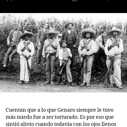
de
de
la
la
publicación
publicación
Cuentan que a lo que Genaro siempre le tuvo
más miedo fue a ser torturado. Es por eso que
sintió alivio cuando todavía con los ojos llenos