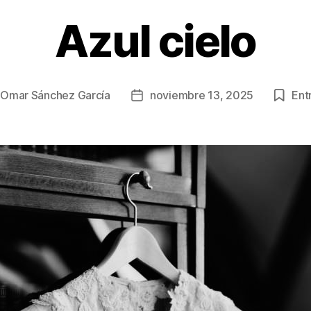
Azul cielo
r
Omar Sánchez García
noviembre 13, 2025
Entr
Fecha
de
la
ación
publicación