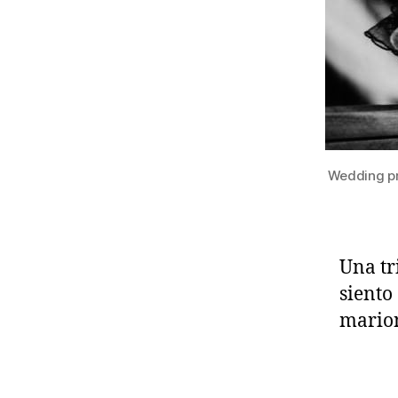
Wedding pr
Una tr
sient
marion