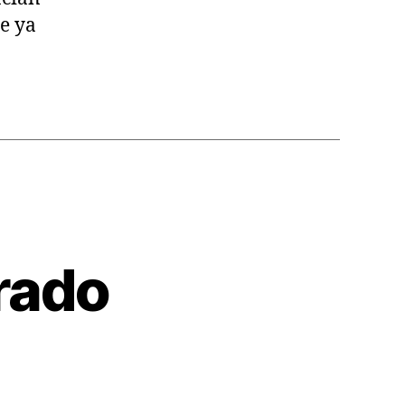
ue ya
rado