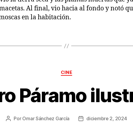
 macetas. Al final, vio hacia al fondo y notó q
moscas en la habitación.
Categorías
CINE
ro Páramo ilust
Por
Omar Sánchez García
diciembre 2, 2024
Autor
Fecha
de
de