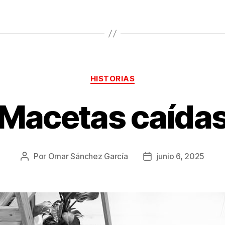
Categorías
HISTORIAS
Macetas caída
Por
Omar Sánchez García
junio 6, 2025
Autor
Fecha
de
de
la
la
publicación
publicación