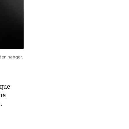
den hanger.
 que
na
e.