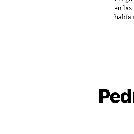
en las
había 
Ped