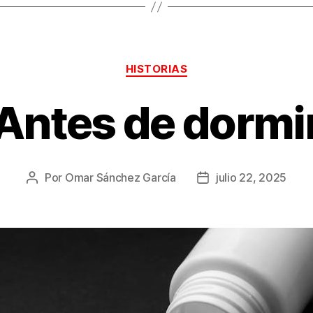
Categorías
HISTORIAS
Antes de dormi
Por
Omar Sánchez García
julio 22, 2025
Autor
Fecha
de
de
la
la
publicación
publicación