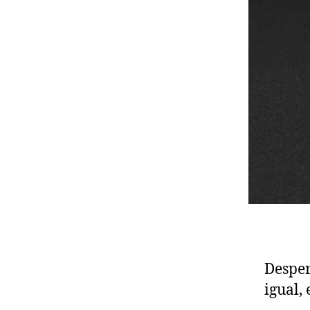
Desper
igual,