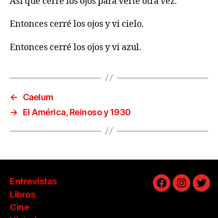
Así que cerré los ojos para verte otra vez.
Entonces cerré los ojos y vi cielo.
Entonces cerré los ojos y vi azul.
←
Caelum
→
El América, Reinoso y 1930
Entrevistas
Facebook
Instagra
Twit
Libros
Cine