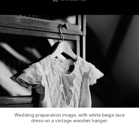
la
la
publicación
publicación
Wedding preparation image, with white beige lace
dress on a vintage wooden hanger.