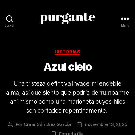
Buscar
Menú
Revista
Purgante
Categorías
HISTORIAS
Azul cielo
Una tristeza definitiva invade mi endeble
alma, así que siento que podría derrumbarme
ahí mismo como una marioneta cuyos hilos
son cortados repentinamente.
Por
Omar Sánchez García
noviembre 13, 2025
Autor
Fecha
de
de
Entrada fija