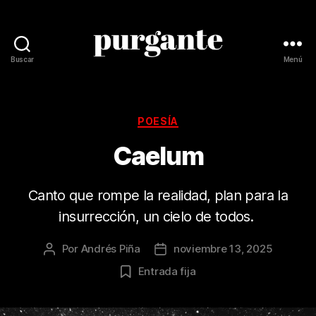
Buscar
Menú
Revista
Purgante
Categorías
POESÍA
Caelum
Canto que rompe la realidad, plan para la
insurrección, un cielo de todos.
Por
Andrés Piña
noviembre 13, 2025
Autor
Fecha
de
de
Entrada fija
la
la
publicación
publicación