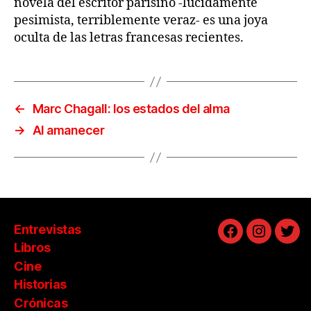
novela del escritor parisino -lúcidamente
pesimista, terriblemente veraz- es una joya
oculta de las letras francesas recientes.
←
Marc Chagall: los estados del alma
→
Al amanecer
Entrevistas
Facebook
Instagra
Twit
Libros
Cine
Historias
Crónicas