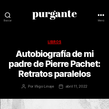
Buscar
Menú
Revista
Purgante
Categorías
LIBROS
Autobiografía de mi
padre de Pierre Pachet:
Retratos paralelos
Por
Iñigo Linaje
abril 11, 2022
Autor
Fecha
de
de
la
la
publicación
publicación