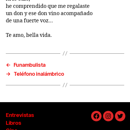
he comprendido que me regalaste
un don y ese don vino acompañado
de una fuerte voz…
Te amo, bella vida.
←
Funambulista
→
Teléfono inalámbrico
Entrevistas
Facebook
Instagra
Twit
Libros