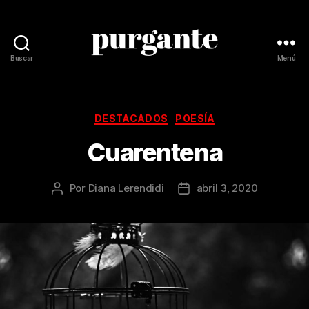
Buscar
Menú
Revista
Purgante
Categorías
DESTACADOS
POESÍA
Cuarentena
Por
Diana Lerendidi
abril 3, 2020
Autor
Fecha
de
de
la
la
publicación
publicación