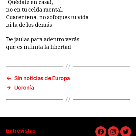
¡Quédate en casa!,
no en tu celda mental.
Cuarentena, no sofoques tu vida
ni la de los demás
De jaulas para adentro verás
que es infinita la libertad
←
Sin noticias de Europa
→
Ucronía
Entrevistas
Facebook
Instagra
Twit