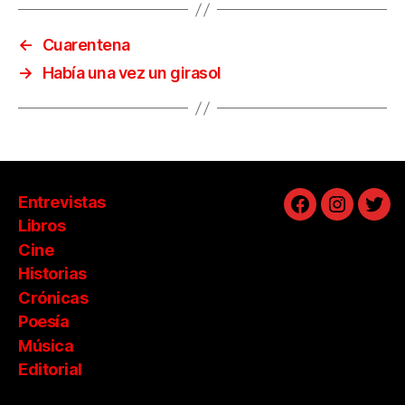
←
Cuarentena
→
Había una vez un girasol
Entrevistas
Facebook
Instagra
Twit
Libros
Cine
Historias
Crónicas
Poesía
Música
Editorial