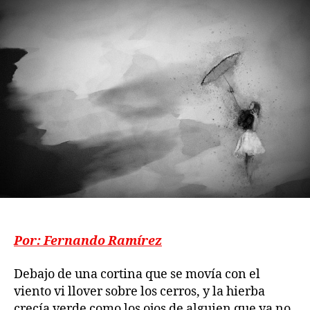
publicación
publicación
Por: Fernando Ramírez
Debajo de una cortina que se movía con el
viento vi llover sobre los cerros, y la hierba
crecía verde como los ojos de alguien que ya no