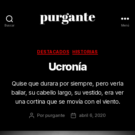
Buscar
Menú
Revista
Purgante
Categorías
DESTACADOS
HISTORIAS
Ucronía
Quise que durara por siempre, pero verla
bailar, su cabello largo, su vestido, era ver
una cortina que se movía con el viento.
Por
purgante
abril 6, 2020
Autor
Fecha
de
de
la
la