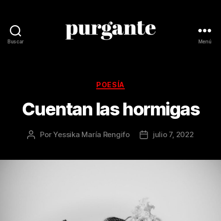
Buscar
Menú
Revista
Purgante
Categorías
POESÍA
Cuentan las hormigas
Por
Yessika María Rengifo
julio 7, 2022
Autor
Fecha
de
de
la
la
publicación
publicación