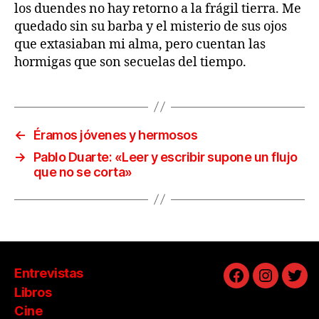
los duendes no hay retorno a la frágil tierra. Me
quedado sin su barba y el misterio de sus ojos
que extasiaban mi alma, pero cuentan las
hormigas que son secuelas del tiempo.
←
Éramos jóvenes y hermosos
→
Pablo Duarte: «Leer y escribir supone un flujo
que no se corta»
Entrevistas
Facebook
Instagra
Twit
Libros
Cine