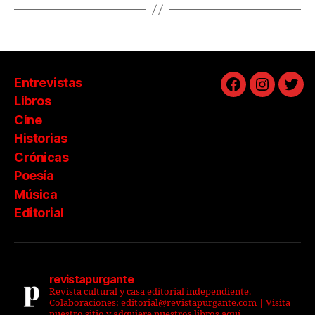
Entrevistas
Facebook
Instagra
Twit
Libros
Cine
Historias
Crónicas
Poesía
Música
Editorial
revistapurgante
Revista cultural y casa editorial independiente.
Colaboraciones: editorial@revistapurgante.com | Visita
nuestro sitio y adquiere nuestros libros aquí