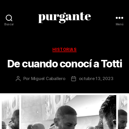
Buscar
Menú
Revista
Purgante
Categorías
HISTORIAS
De cuando conocí a Totti
Por
Miguel Caballero
octubre 13, 2023
Autor
Fecha
de
de
la
la
publicación
publicación