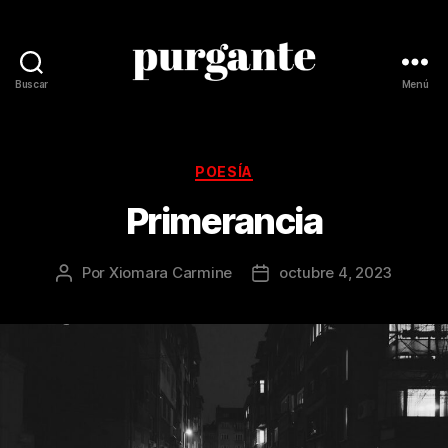
Buscar
Menú
Revista
Purgante
Categorías
POESÍA
Primerancia
Por
Xiomara Carmine
octubre 4, 2023
Autor
Fecha
de
de
la
la
publicación
publicación