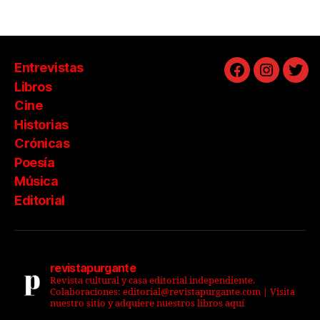
Entrevistas
Facebook
Instagra
Twit
Libros
Cine
Historias
Crónicas
Poesía
Música
Editorial
revistapurgante
Revista cultural y casa editorial independiente.
Colaboraciones: editorial@revistapurgante.com | Visita
nuestro sitio y adquiere nuestros libros aquí