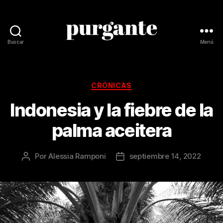
Buscar
Menú
Revista
Purgante
Categorías
CRÓNICAS
Indonesia y la fiebre de la
palma aceitera
Por
Alessia Ramponi
septiembre 14, 2022
Autor
Fecha
de
de
la
la
publicación
publicación