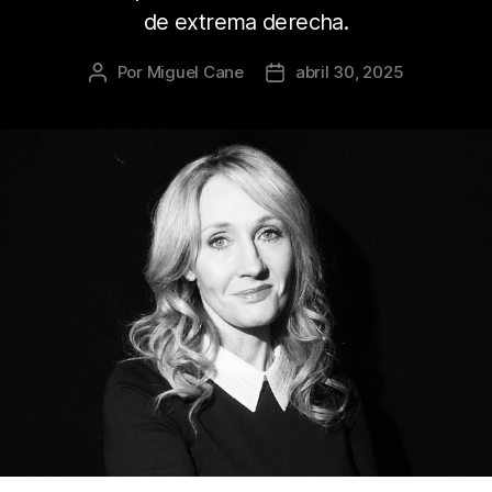
de extrema derecha.
Por
Miguel Cane
abril 30, 2025
Autor
Fecha
de
de
la
la
publicación
publicación