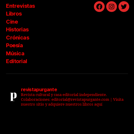
Entrevistas
Facebook
Instagra
Twit
Libros
Cine
Historias
Crónicas
Poesía
Música
Editorial
revistapurgante
Revista cultural y casa editorial independiente.
Colaboraciones: editorial@revistapurgante.com | Visita
nuestro sitio y adquiere nuestros libros aquí