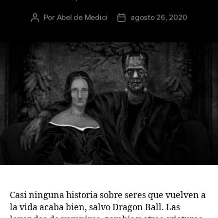
Por
Abel de Medici
agosto 26, 2020
Autor
Fecha
de
de
la
la
publicación
publicación
Casi ninguna historia sobre seres que vuelven a
la vida acaba bien, salvo Dragon Ball. Las