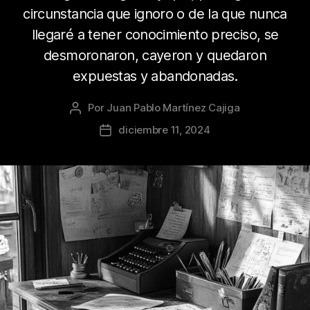
circunstancia que ignoro o de la que nunca
llegaré a tener conocimiento preciso, se
desmoronaron, cayeron y quedaron
expuestas y abandonadas.
Por
Juan Pablo Martínez Cajiga
Autor
de
diciembre 11, 2024
Fecha
la
de
publicación
la
publicación