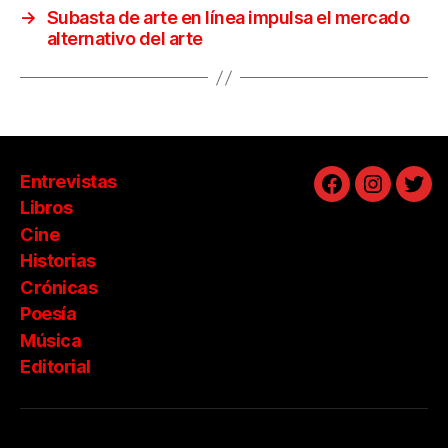
→
Subasta de arte en línea impulsa el mercado
alternativo del arte
Entrevistas
Facebook
Instagra
Twit
Libros
Cine
Historias
Crónicas
Poesía
Música
Editorial