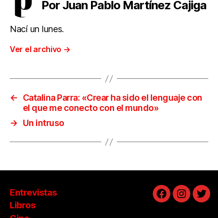
Por Juan Pablo Martínez Cajiga
Nací un lunes.
Ver el archivo
→
←
Catalina Parra: «Crear ha sido el lenguaje con
el que me conecto con el mundo»
→
Un intruso
Entrevistas
Facebook
Instagra
Twit
Libros