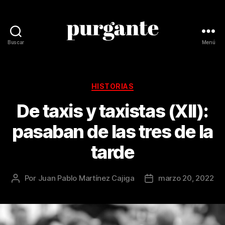
Buscar
Menú
Revista
Purgante
Categorías
HISTORIAS
De taxis y taxistas (XII):
pasaban de las tres de la
tarde
Por
Juan Pablo Martínez Cajiga
marzo 20, 2022
Autor
Fecha
de
de
la
la
publicación
publicación