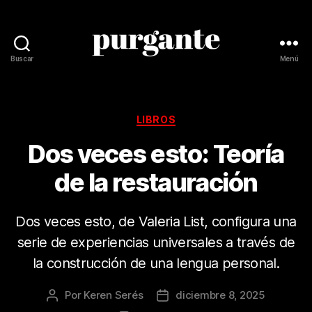
Buscar
Menú
Revista
Purgante
Categorías
LIBROS
Dos veces esto: Teoría
de la restauración
Dos veces esto, de Valeria List, configura una
serie de experiencias universales a través de
la construcción de una lengua personal.
Por
Keren Serés
diciembre 8, 2025
Autor
Fecha
de
de