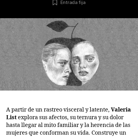
Entrada fija
la
la
publicación
publicación
A partir de un rastreo visceral y latente,
Valeria
List
explora sus afectos, su ternura y su dolor
hasta llegar al mito familiar y la herencia de las
mujeres que conforman su vida. Construye un