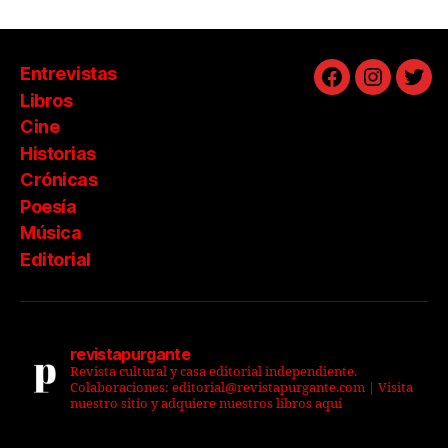
Entrevistas
Facebook
Instagra
Twit
Libros
Cine
Historias
Crónicas
Poesía
Música
Editorial
revistapurgante
Revista cultural y casa editorial independiente.
Colaboraciones: editorial@revistapurgante.com | Visita
nuestro sitio y adquiere nuestros libros aquí