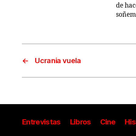
de hac
soñemo
←
Ucrania vuela
Entrevistas
Libros
Cine
His