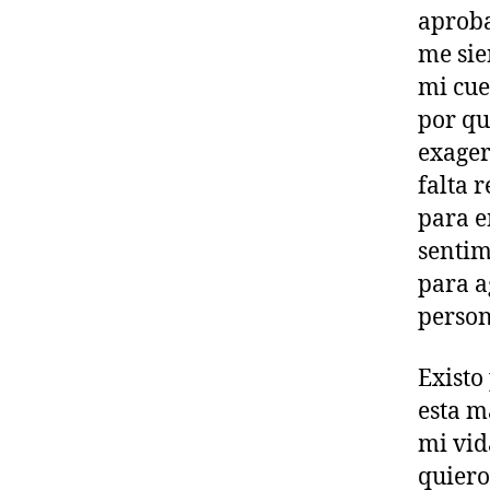
aproba
me sie
mi cue
por qu
exager
falta 
para e
sentim
para a
perso
Existo
esta m
mi vid
quiero