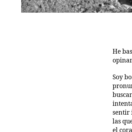
He bas
opinan
Soy bon
pronun
buscan
intent
sentir
las qu
el cor