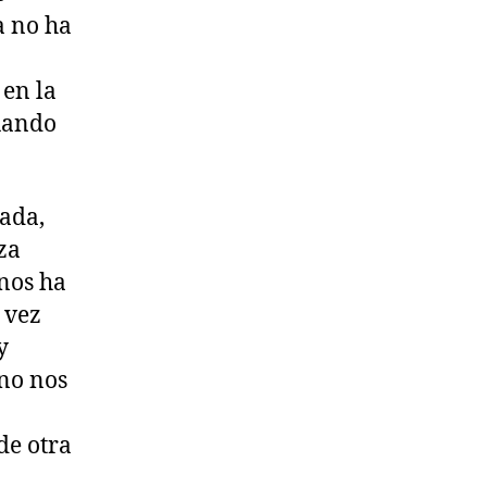
a no ha
en la
uando
mada,
za
 nos ha
 vez
y
no nos
de otra