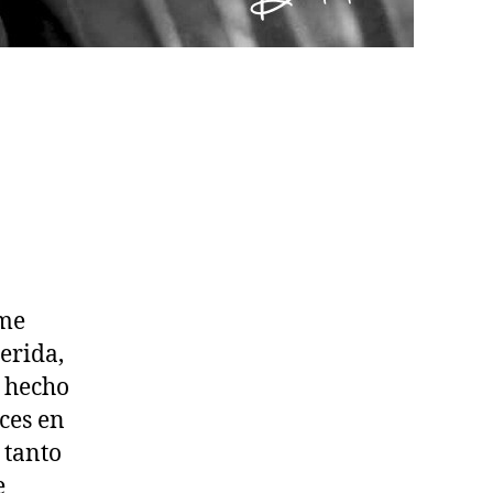
 me
erida,
 hecho
eces en
 tanto
e