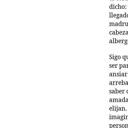
dicho:
llegad
madrug
cabeza
alberg
Sigo q
ser pa
ansiar
arreba
saber 
amada
elijan.
imagin
person