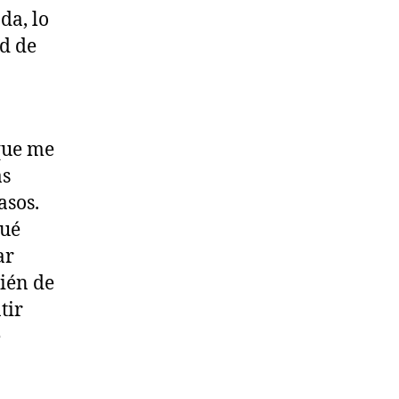
da, lo
ad de
 que me
as
asos.
qué
ar
bién de
tir
e
o