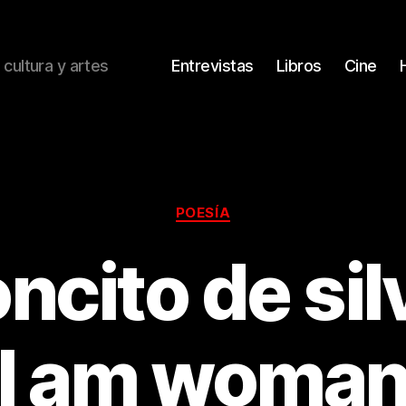
 cultura y artes
Entrevistas
Libros
Cine
Categorías
POESÍA
oncito de silv
I am woma