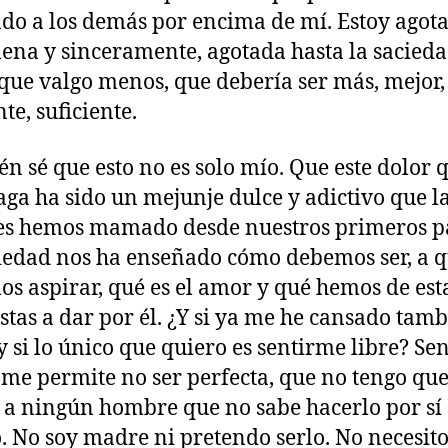
ndo a los demás por encima de mí. Estoy agota
lena y sinceramente, agotada hasta la sacied
 que valgo menos, que debería ser más, mejor,
te, suficiente.
n sé que esto no es solo mío. Que este dolor
ga ha sido un mejunje dulce y adictivo que l
s hemos mamado desde nuestros primeros p
iedad nos ha enseñado cómo debemos ser, a 
s aspirar, qué es el amor y qué hemos de est
stas a dar por él. ¿Y si ya me he cansado tam
¿y si lo único que quiero es sentirme libre? Sen
 me permite no ser perfecta, que no tengo qu
 a ningún hombre que no sabe hacerlo por sí
 No soy madre ni pretendo serlo. No necesit