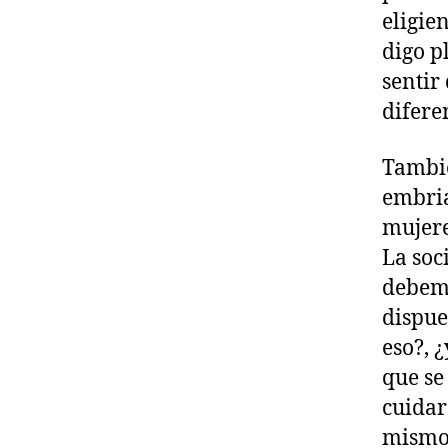
eligie
digo p
sentir
diferen
Tambié
embria
mujere
La soc
debemo
dispue
eso?, 
que se
cuidar
mismo.