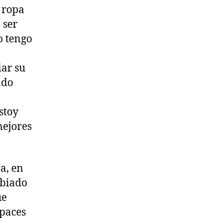
 ropa
 ser
o tengo
iar su
ndo
stoy
mejores
a, en
mbiado
ue
apaces