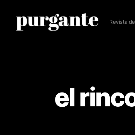
Revista de
Revista
Purgante
el rinc