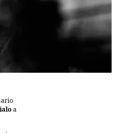
nario
ialo
a