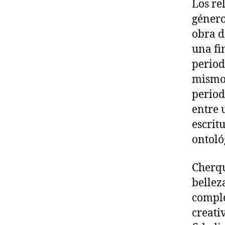
Los re
género
obra d
una fi
period
mismo 
period
entre 
escrit
ontoló
Cherqu
belleza
comple
creati