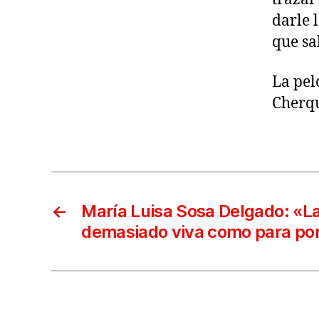
darle 
que sa
La pel
Cherqu
←
María Luisa Sosa Delgado: «L
demasiado viva como para pon