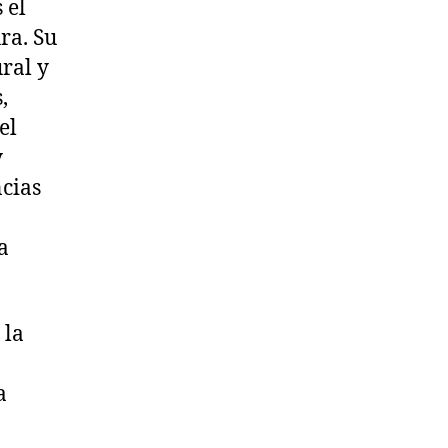
 el
ra. Su
ral y
,
el
y
ncias
a
 la
a