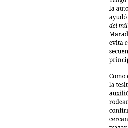
Tengo 
la aut
ayudó 
del mi
Marado
evita 
secuen
princi
Como e
la tes
auxili
rodear
confir
cercan
trazar