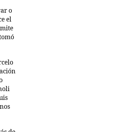
rar o
ce el
dmite
 tomó
rcelo
ración
o
noli
uis
 nos