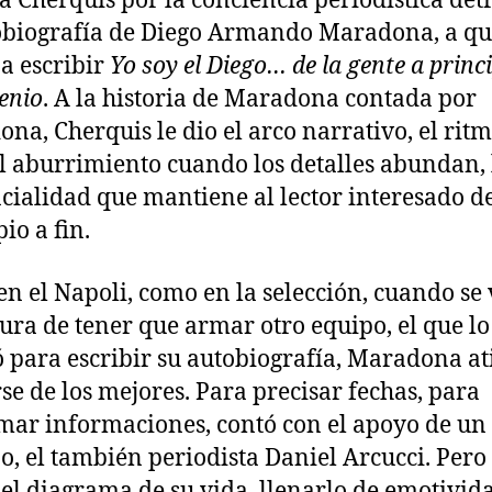
a Cherquis por la conciencia periodística det
obiografía de Diego Armando Maradona, a qu
a escribir
Yo soy el Diego… de la gente a princ
lenio
. A la historia de Maradona contada por
na, Cherquis le dio el arco narrativo, el rit
el aburrimiento cuando los detalles abundan, 
cialidad que mantiene al lector interesado d
pio a fin.
n el Napoli, como en la selección, cuando se 
itura de tener que armar otro equipo, el que lo
ó para escribir su autobiografía, Maradona at
se de los mejores. Para precisar fechas, para
mar informaciones, contó con el apoyo de un
o, el también periodista Daniel Arcucci. Pero
 el diagrama de su vida, llenarlo de emotivid