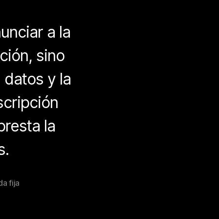
unciar a la
ición, sino
datos y la
scripción
presta la
s.
a fija