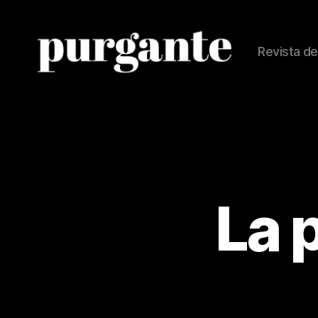
Revista de
Revista
Purgante
La 