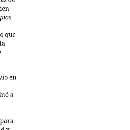
rás de
ien
ipios
mo que
la
e
vio en
inó a
 para
ad y