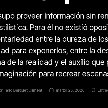
upo proveer información sin ren
tilística. Para él no existió opos
tariedad entre la dureza de los 
dad para exponerlos, entre la de
a de la realidad y el auxilio que 
maginación para recrear escena
or
Farid Barquet Climent
marzo 25, 2026
Entrad
or
Fecha
de
la