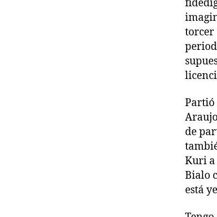
fidedi
imagin
torcer 
period
supues
licenc
Partió
Araujo
de par
tambié
Kuri a
Bialo 
está 