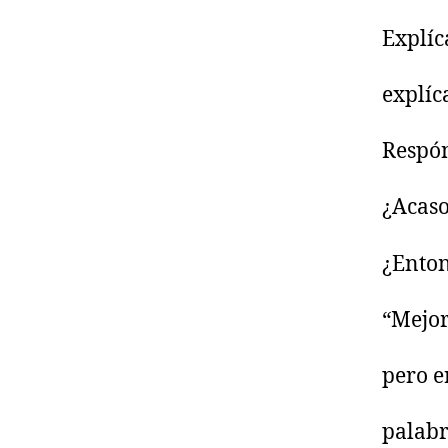
Explíc
explíca
Respón
¿Acaso
¿Enton
“Mejor
pero e
palabr