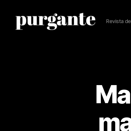
Revista de
Revista
Purgante
Man
ma