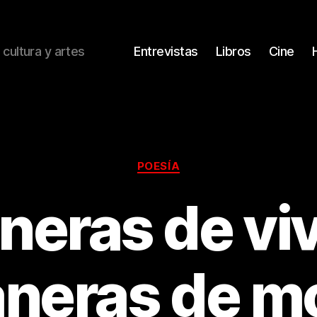
 cultura y artes
Entrevistas
Libros
Cine
Categorías
POESÍA
eras de viv
neras de mo