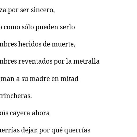
a por ser sincero,
o como sólo pueden serlo
mbres heridos de muerte,
mbres reventados por la metralla
aman a su madre en mitad
 trincheras.
obús cayera ahora
errías dejar, por qué querrías