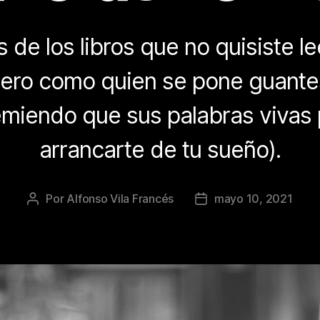
de los libros que no quisiste lee
 pero como quien se pone guantes
miendo que sus palabras vivas
arrancarte de tu sueño).
Por
Alfonso Vila Francés
mayo 10, 2021
Autor
Fecha
de
de
la
la
publicación
publicación