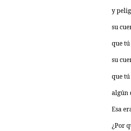
y peli
su cue
que tú
su cue
que tú
algún 
Esa er
¿Por q