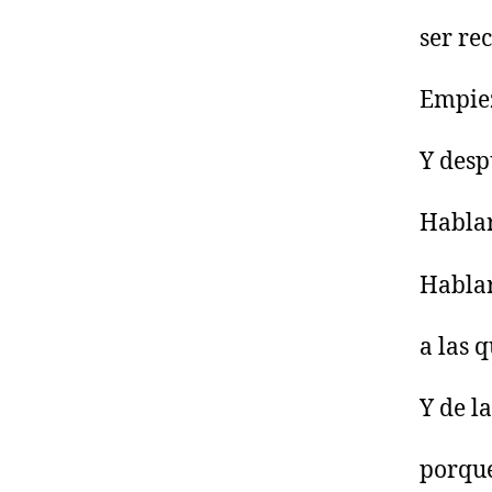
ser re
Empiez
Y des
Hablar
Hablar
a las 
Y de l
porque