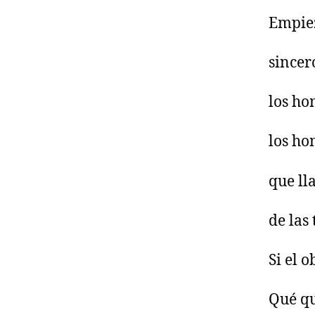
Empiez
sincer
los ho
los ho
que ll
de las
Si el 
Qué qu