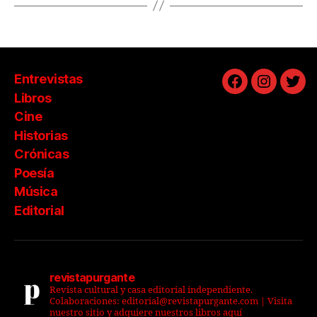
Entrevistas
Facebook
Instagra
Twit
Libros
Cine
Historias
Crónicas
Poesía
Música
Editorial
revistapurgante
Revista cultural y casa editorial independiente.
Colaboraciones: editorial@revistapurgante.com | Visita
nuestro sitio y adquiere nuestros libros aquí