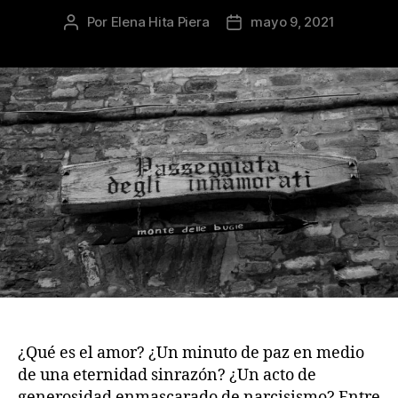
Por
Elena Hita Piera
mayo 9, 2021
Autor
Fecha
de
de
la
la
publicación
publicación
¿Qué es el amor? ¿Un minuto de paz en medio
de una eternidad sinrazón? ¿Un acto de
generosidad enmascarado de narcisismo? Entre