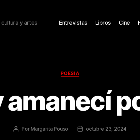
 cultura y artes
Entrevistas
Libros
Cine
Categorías
POESÍA
 amanecí p
Por
Margarita Pouso
octubre 23, 2024
Autor
Fecha
de
de