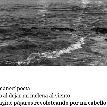
manecí poeta
 al dejar mi melena al viento
aginé
pájaros revoloteando por mi cabello