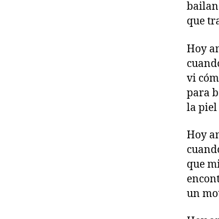
bailan
que tr
Hoy a
cuando
vi cóm
para b
la pie
Hoy a
cuando
que mi
encont
un mo