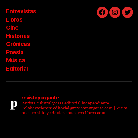
Entrevistas
Facebook
Instagra
Twit
Libros
Cine
Historias
Crónicas
Poesía
Música
Editorial
revistapurgante
Revista cultural y casa editorial independiente.
Colaboraciones: editorial@revistapurgante.com | Visita
nuestro sitio y adquiere nuestros libros aquí