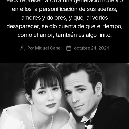
ellos representaron a una generación que vio
en ellos la personificación de sus sueños,
amores y dolores, y que, al verlos
desaparecer, se dio cuenta de que el tiempo,
como el amor, también es algo finito.
Por
Miguel Cane
octubre 24, 2024
Autor
Fecha
de
de
la
la
publicación
publicación