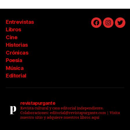
Entrevistas
Facebook
Instagra
Twit
Libros
Cine
Historias
Crónicas
Poesía
Música
Editorial
revistapurgante
Revista cultural y casa editorial independiente.
Colaboraciones: editorial@revistapurgante.com | Visita
nuestro sitio y adquiere nuestros libros aquí