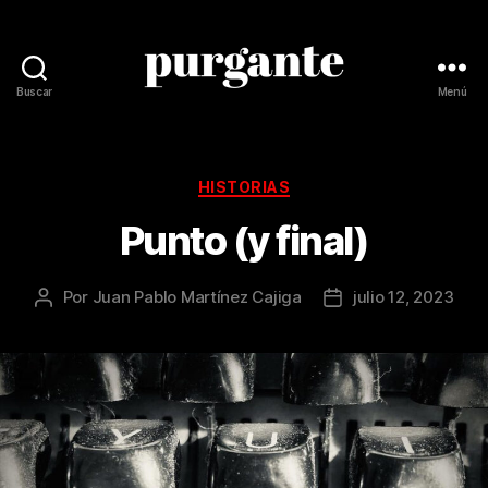
Buscar
Menú
Revista
Purgante
Categorías
HISTORIAS
Punto (y final)
Por
Juan Pablo Martínez Cajiga
julio 12, 2023
Autor
Fecha
de
de
la
la
publicación
publicación