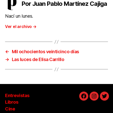
Por Juan Pablo Martínez Cajiga
Nací un lunes.
Ver el archivo
→
←
Mil ochocientos veinticinco días
→
Las luces de Elisa Carrillo
Entrevistas
Facebook
Instagra
Twit
Libros
Cine