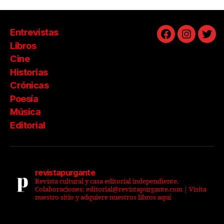
Entrevistas
Facebook
Instagra
Twit
Libros
Cine
Historias
Crónicas
Poesía
Música
Editorial
revistapurgante
Revista cultural y casa editorial independiente.
Colaboraciones: editorial@revistapurgante.com | Visita
nuestro sitio y adquiere nuestros libros aquí