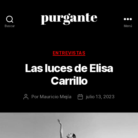
Buscar
Menú
Revista
Purgante
Categorías
ENTREVISTAS
Las luces de Elisa
Carrillo
Por
Mauricio Mejía
julio 13, 2023
Autor
Fecha
de
de
la
la
publicación
publicación