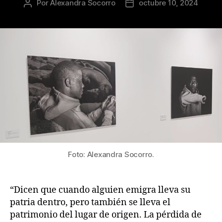
Por
Alexandra Socorro
octubre 10, 2024
Autor
Fecha
de
de
la
la
publicación
publicación
Foto: Alexandra Socorro.
“Dicen que cuando alguien emigra lleva su
patria dentro, pero también se lleva el
patrimonio del lugar de origen. La pérdida de