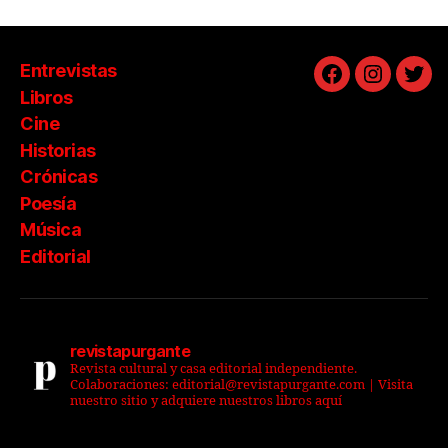
Entrevistas
Facebook
Instagra
Twit
Libros
Cine
Historias
Crónicas
Poesía
Música
Editorial
revistapurgante
Revista cultural y casa editorial independiente.
Colaboraciones: editorial@revistapurgante.com | Visita
nuestro sitio y adquiere nuestros libros aquí