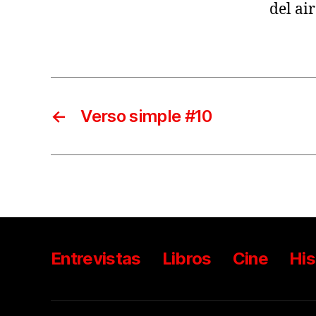
del ai
←
Verso simple #10
Entrevistas
Libros
Cine
His