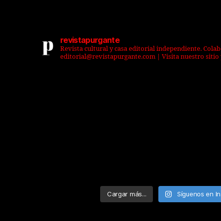
revistapurgante
Revista cultural y casa editorial independiente. Cola
editorial@revistapurgante.com | Visita nuestro sitio 
Cargar más...
Síguenos en I