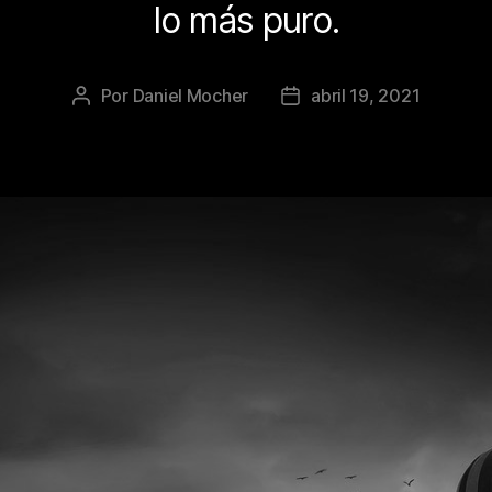
lo más puro.
Por
Daniel Mocher
abril 19, 2021
Autor
Fecha
de
de
la
la
publicación
publicación