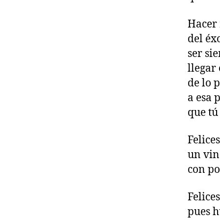
Hacer 
del éxo
ser si
llegar
de lo 
a esa p
que tú
Felice
un vin
con po
Felices
pues h