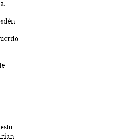
a.
esdén.
cuerdo
Me
 esto
irían