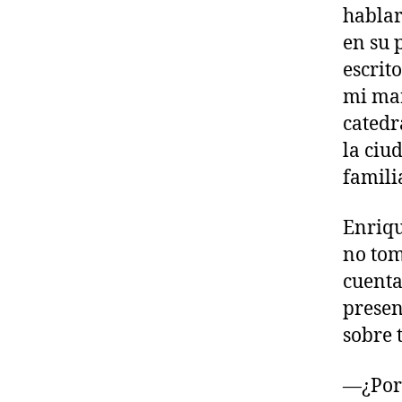
hablar
en su 
escrit
mi mar
catedr
la ciu
famili
Enriqu
no tom
cuenta
presen
sobre 
—¿Por 