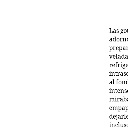
Las go
adorno
prepar
velada
refrig
intras
al fon
intens
miraba
empapa
dejarl
inclus