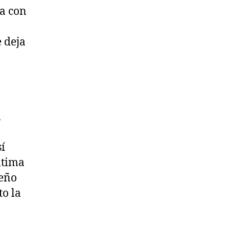
a con
 deja
l
í
ltima
ueño
o la