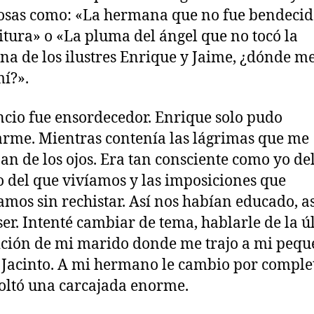
cosas como: «La hermana que no fue bendecid
ritura» o «La pluma del ángel que no tocó la
a de los ilustres Enrique y Jaime, ¿dónde me
mí?».
encio fue ensordecedor. Enrique solo pudo
rme. Mientras contenía las lágrimas que me
an de los ojos. Era tan consciente como yo de
del que vivíamos y las imposiciones que
mos sin rechistar. Así nos habían educado, as
ser. Intenté cambiar de tema, hablarle de la ú
ción de mi marido donde me trajo a mi peq
Jacinto. A mi hermano le cambio por complet
soltó una carcajada enorme.