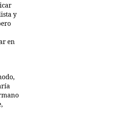
icar
ista y
pero
ar en
modo,
aría
hermano
,