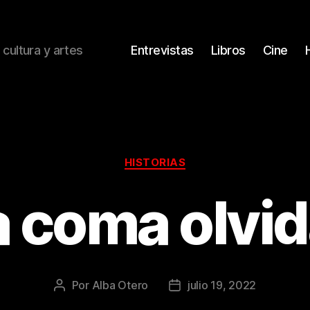
 cultura y artes
Entrevistas
Libros
Cine
Categorías
HISTORIAS
 coma olvi
Por
Alba Otero
julio 19, 2022
Autor
Fecha
de
de