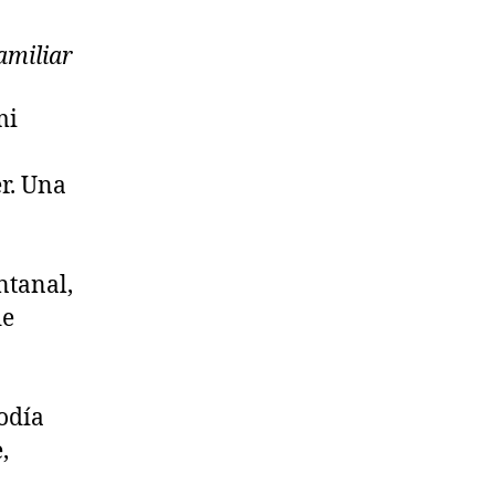
amiliar
mi
r. Una
ntanal,
de
odía
,