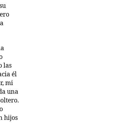
 su
ero
 a
la
o
 las
cia él
r, mi
oda una
oltero.
lo
 hijos