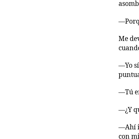
asombr
—Porqu
Me dev
cuand
—Yo sí
puntua
—Tú er
—¿Y qu
—Ahí i
con mi