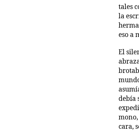
tales 
la esc
herman
eso a 
El sil
abraza
brotab
mundo 
asumía
debía 
expedi
mono, 
cara, 