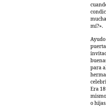
cuando
condic
muchas
mí?».
Ayudo 
puerta
invita
buenas
para a
herman
celebr
Era 18
mismo 
o hija