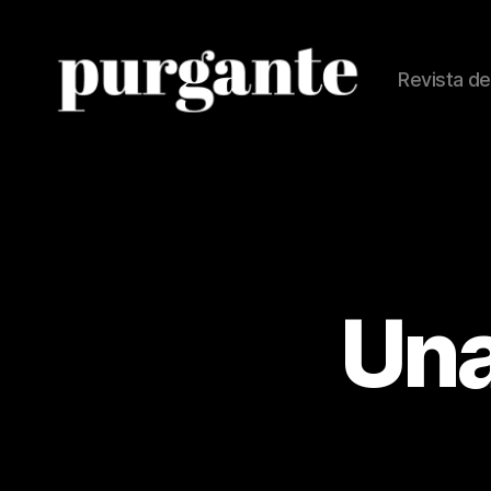
Revista de
Revista
Purgante
Una