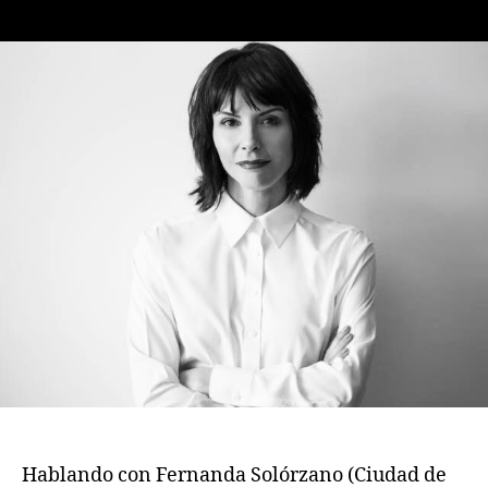
de
de
la
la
publicación
publicación
Hablando con Fernanda Solórzano (Ciudad de