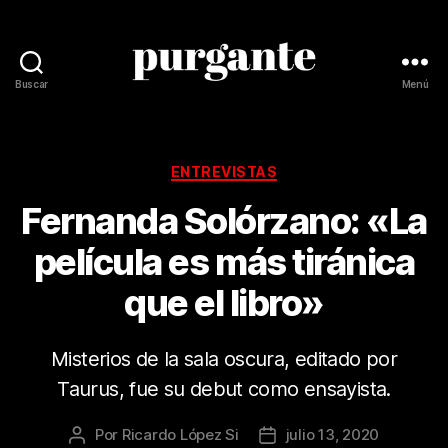
Buscar
Menú
Revista
Purgante
Categorías
ENTREVISTAS
Fernanda Solórzano: «La
película es más tiránica
que el libro»
Misterios de la sala oscura, editado por
Taurus, fue su debut como ensayista.
Por
Ricardo López Si
julio 13, 2020
Autor
Fecha