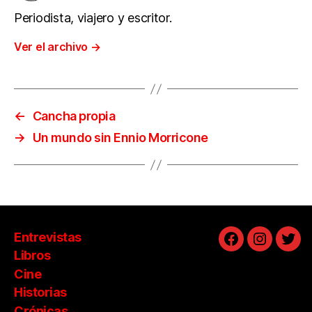
Periodista, viajero y escritor.
Ver el archivo
→
←
Cancha propia
→
Un mundo sin Ennio Morricone
Entrevistas
Facebook
Instagra
Twit
Libros
Cine
Historias
Crónicas